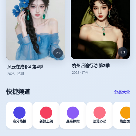
8.3
7.9
杭州归途行动 第2季
风云在成都4 第4季
2025
·
广州
2025
·
杭州
快捷频道
分类大全
高分热播
新鲜上架
悬疑探案
浪漫心动
热血燃场