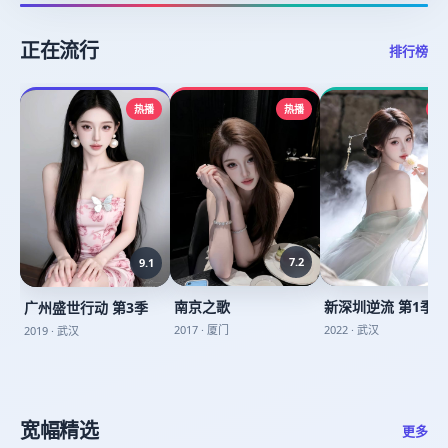
正在流行
排行榜
热播
热播
热
7.2
7
9.1
南京之歌
新深圳逆流 第1季
广州盛世行动 第3季
2017
·
厦门
2022
·
武汉
2019
·
武汉
宽幅精选
更多