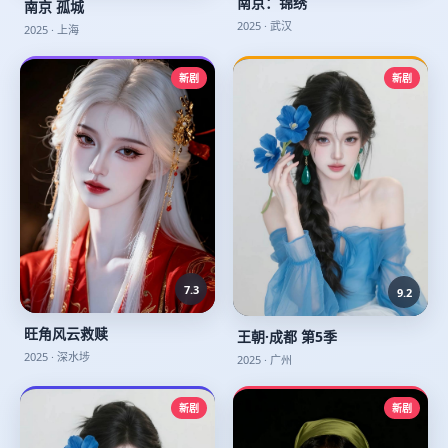
南京：锦绣
南京 孤城
2025
·
武汉
2025
·
上海
新剧
新剧
7.3
9.2
旺角风云救赎
王朝·成都 第5季
2025
·
深水埗
2025
·
广州
新剧
新剧