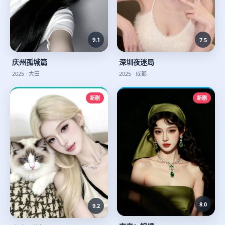
9.1
7.5
庆州孤城篇
深圳夜迷局
2025
·
大田
2025
·
成都
新剧
新剧
8.0
9.2